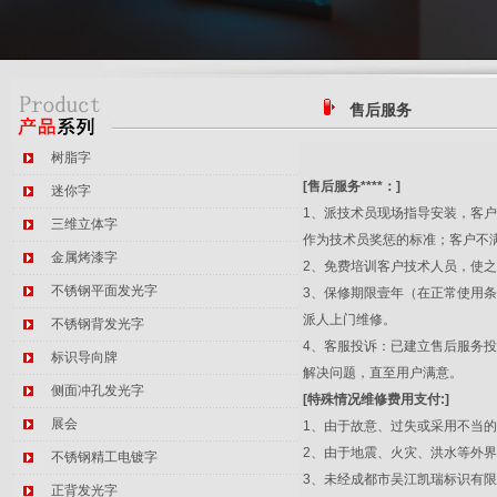
售后服务
树脂字
[售后服务****：]
迷你字
1、派技术员现场指导安装，客
三维立体字
作为技术员奖惩的标准；客户不
金属烤漆字
2、免费培训客户技术人员，使
不锈钢平面发光字
3、保修期限壹年（在正常使用
派人上门维修。
不锈钢背发光字
4、客服投诉：已建立售后服务投诉
标识导向牌
解决问题，直至用户满意。
侧面冲孔发光字
[特殊情况维修费用支付:]
展会
1、由于故意、过失或采用不当
2、由于地震、火灾、洪水等外
不锈钢精工电镀字
3、未经成都市吴江凯瑞标识有
正背发光字