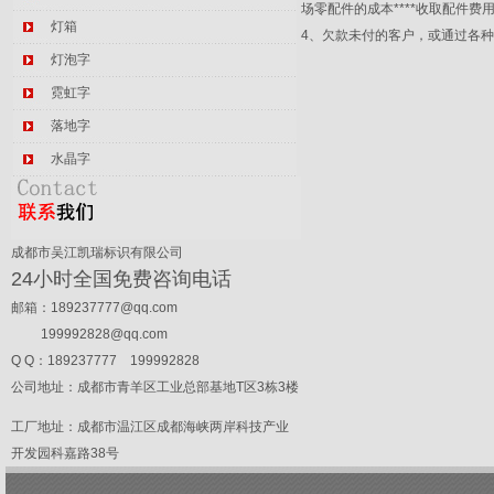
场零配件的成本****收取配件
灯箱
4、欠款未付的客户，或通过各
灯泡字
霓虹字
落地字
水晶字
成都市吴江凯瑞标识有限公司
24小时全国免费咨询电话
邮箱：
189237777@qq.com
199992828@qq.com
Q Q：189237777 199992828
公司地址：成都市青羊区工业总部基地T区3栋3楼
工厂地址：成都市温江区成都海峡两岸科技产业
开发园科嘉路38号