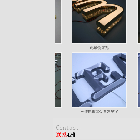
仿古精工字
电镀侧穿孔
侧边穿孔字
三维电镀黑钛背发光字