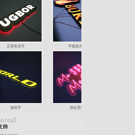
正背发光字
平面发光uv字
迷你字
玫红霓虹字