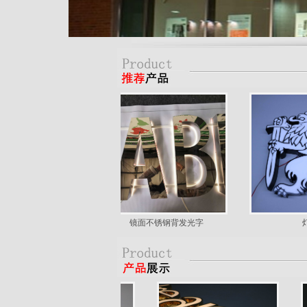
金背发光字
镜面不锈钢背发光字
灯箱