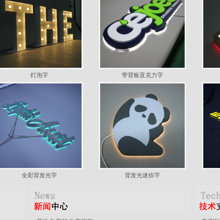
灯泡字
带背板亚克力字
全彩背发光字
背发光迷你字